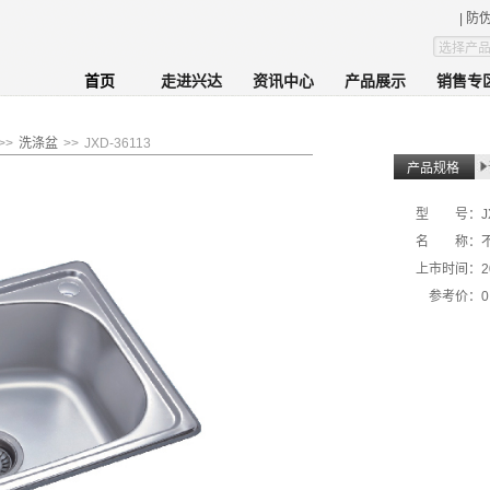
| 防
首页
走进兴达
资讯中心
产品展示
销售专
>>
洗涤盆
>>
JXD-36113
产品规格
型 号：
J
名 称：
上市时间：
2
参考价：
0