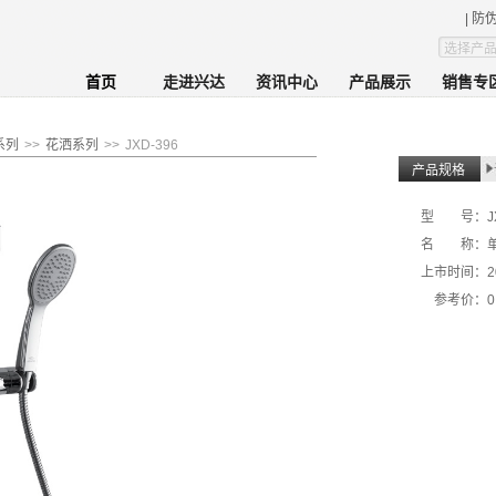
| 防
首页
走进兴达
资讯中心
产品展示
销售专
系列
>>
花洒系列
>>
JXD-396
产品规格
型 号：
J
名 称：
上市时间：
2
参考价：
0